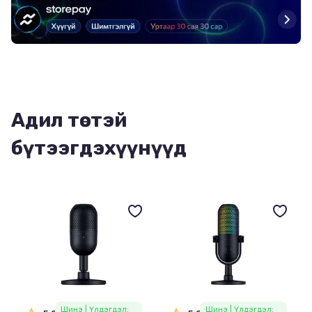
Адил төстэй
бүтээгдэхүүнүүд
Шинэ
| Үлдэгдэл:
Шинэ
| Үлдэгдэл: