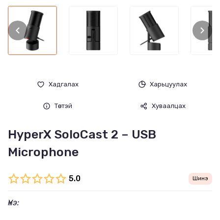
Хадгалах
Харьцуулах
Төстэй
Хуваалцах
HyperX SoloCast 2 – USB
Microphone
5.0
Шинэ
Үнэ: