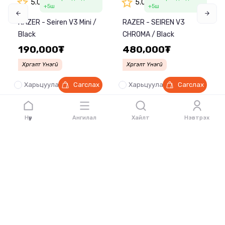
5.0
5.0
+5
ш
+5
ш
RAZER - Seiren V3 Mini /
RAZER - SEIREN V3
Black
CHROMA / Black
190,000₮
480,000₮
Хүргэлт Үнэгүй
Хүргэлт Үнэгүй
Харьцуулах
Сагслах
Харьцуулах
Сагслах
Нүүр
Ангилал
Хайлт
Нэвтрэх
ХОЛБООСУУД
Яагаад GTX 1080 Ti-г домог гэдэг вэ?
Gaming Keyboard авахаасаа өмнө заавал үзээрэй!
BUILD WITH TUVSHUU
Түгээмэл Асуулт Хариулт