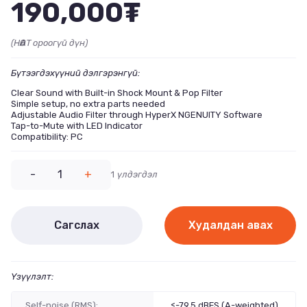
190,000₮
(НӨАТ ороогүй дүн)
Бүтээгдэхүүний дэлгэрэнгүй:
Clear Sound with Built-in Shock Mount & Pop Filter
Simple setup, no extra parts needed
Adjustable Audio Filter through HyperX NGENUITY Software
Tap-to-Mute with LED Indicator
Compatibility: PC
-
1
+
1
үлдэгдэл
Сагслах
Худалдан авах
Үзүүлэлт:
Self-noise (RMS):
≤-79.5 dBFS (A-weighted)