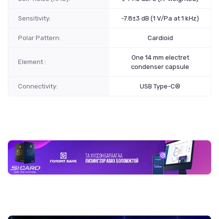
Sensitivity:
-7.8±3 dB (1 V/Pa at 1 kHz)
Polar Pattern:
Cardioid
One 14 mm electret
Element :
condenser capsule
Connectivity:
USB Type-C®